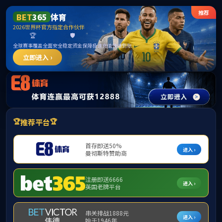
******
M88 - M
今天是
2026年8月6日 星期四 农历丙午年 六月廿四
当前位置：
首页
>
正文